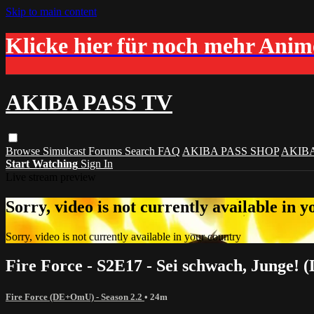
Skip to main content
Klicke hier für noch mehr Ani
AKIBA PASS TV
Browse
Simulcast
Forums
Search
FAQ
AKIBA PASS SHOP
AKIB
Start Watching
Sign In
Live stream preview
Sorry, video is not currently available in 
Sorry, video is not currently available in your country
Fire Force - S2E17 - Sei schwach, Junge! 
Fire Force (DE+OmU) - Season 2.2
• 24m