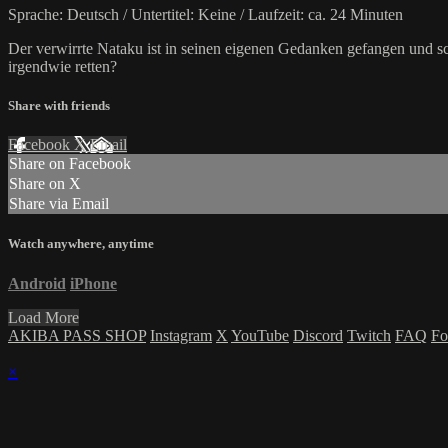
Sprache: Deutsch / Untertitel: Keine / Laufzeit: ca. 24 Minuten
Der verwirrte Nataku ist in seinen eigenen Gedanken gefangen und sch
irgendwie retten?
Share with friends
Facebook
X
Email
Share on Facebook
Share on X
Share via Email
Watch anywhere, anytime
Android
iPhone
Load More
AKIBA PASS SHOP
Instagram
X
YouTube
Discord
Twitch
FAQ
Fo
×