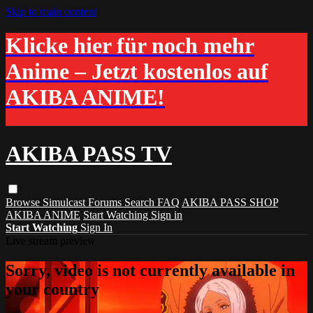
Skip to main content
Klicke hier für noch mehr
Anime – Jetzt kostenlos auf
AKIBA ANIME!
AKIBA PASS TV
Browse
Simulcast
Forums
Search
FAQ
AKIBA PASS SHOP
AKIBA ANIME
Start Watching
Sign in
Start Watching
Sign In
Live stream preview
Sorry, video is not currently available in
your country