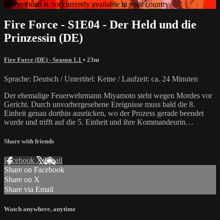
Sorry, video is not currently available in your country
Fire Force - S1E04 - Der Held und die
Prinzessin (DE)
Fire Force (DE) - Season 1.1
• 23m
Sprache: Deutsch / Untertitel: Keine / Laufzeit: ca. 24 Minuten
Der ehemalige Feuerwehrmann Miyamoto steht wegen Mordes vor
Gericht. Durch unvorhergesehene Ereignisse muss bald die 8.
Einheit genau dorthin ausrücken, wo der Prozess gerade beendet
wurde und trifft auf die 5. Einheit und ihre Kommandeurin…
Share with friends
Facebook
X
Email
Share on Facebook
Share on X
Share via Email
Watch anywhere, anytime