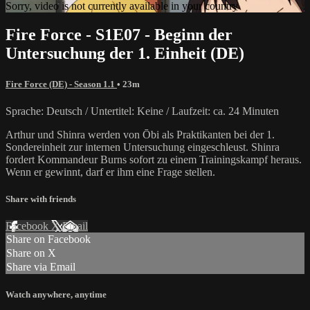
Sorry, video is not currently available in your country
Fire Force - S1E07 - Beginn der
Untersuchung der 1. Einheit (DE)
Fire Force (DE) - Season 1.1
• 23m
Sprache: Deutsch / Untertitel: Keine / Laufzeit: ca. 24 Minuten
Arthur und Shinra werden von Ōbi als Praktikanten bei der 1.
Sondereinheit zur internen Untersuchung eingeschleust. Shinra
fordert Kommandeur Burns sofort zu einem Trainingskampf heraus.
Wenn er gewinnt, darf er ihm eine Frage stellen.
Share with friends
Facebook
X
Email
Share on Facebook
Share on X
Share via Email
Watch anywhere, anytime