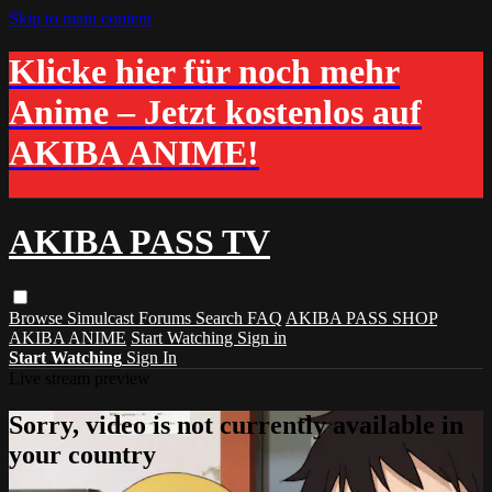
Skip to main content
Klicke hier für noch mehr
Anime – Jetzt kostenlos auf
AKIBA ANIME!
AKIBA PASS TV
Browse
Simulcast
Forums
Search
FAQ
AKIBA PASS SHOP
AKIBA ANIME
Start Watching
Sign in
Start Watching
Sign In
Live stream preview
Sorry, video is not currently available in
your country