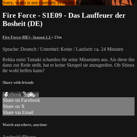
Sorry, video is not currently available in your country
Fire Force - S1E09 - Das Lauffeuer der
Bosheit (DE)
Fire Force (DE) - Season 1.1
• 23m
Sprache: Deutsch / Untertitel: Keine / Laufzeit: ca. 24 Minuten
Rekka nutzt Tamaki schamlos für seine Missetaten aus. Als diese ihn
dann zur Rede stellt, hat er keine Skrupel sie anzugreifen. Ob Shinra
ihr wohl helfen kann?
Share with friends
Facebook
X
Email
Share on Facebook
Share on X
Share via Email
Watch anywhere, anytime
Android
iPhone