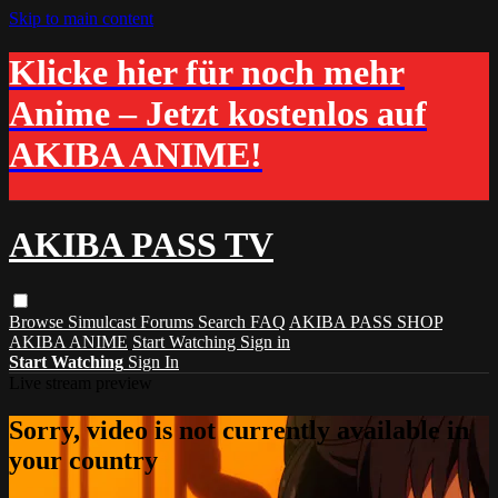
Skip to main content
Klicke hier für noch mehr
Anime – Jetzt kostenlos auf
AKIBA ANIME!
AKIBA PASS TV
Browse
Simulcast
Forums
Search
FAQ
AKIBA PASS SHOP
AKIBA ANIME
Start Watching
Sign in
Start Watching
Sign In
Live stream preview
Sorry, video is not currently available in
your country