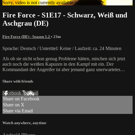
Sorry, video is not currently available in your country
Fire Force - S1E17 - Schwarz, Weiß und
Aschgrau (DE)
Fire Force (DE) - Season 1.2
• 23m
Sprache: Deutsch / Untertitel: Keine / Laufzeit: ca. 24 Minuten
Als ob sie nicht schon genug Probleme hätten, mischen sich jetzt
auch noch die weißen Kapuzen in den Kampf mit ein. Der
Kommandant der Angreifer ist aber jemand ganz unerwartetes…
Share with friends
Facebook
X
Email
Share on Facebook
Share on X
Share via Email
Watch anywhere, anytime
Android
iPhone