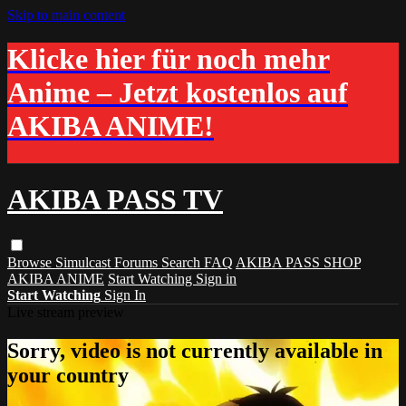
Skip to main content
Klicke hier für noch mehr
Anime – Jetzt kostenlos auf
AKIBA ANIME!
AKIBA PASS TV
Browse
Simulcast
Forums
Search
FAQ
AKIBA PASS SHOP
AKIBA ANIME
Start Watching
Sign in
Start Watching
Sign In
Live stream preview
Sorry, video is not currently available in
your country