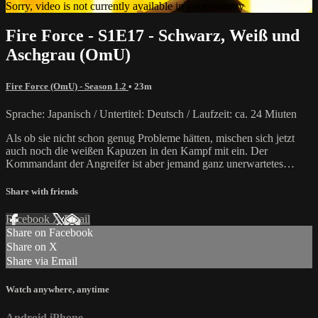
Sorry, video is not currently available in your country
Fire Force - S1E17 - Schwarz, Weiß und
Aschgrau (OmU)
Fire Force (OmU) - Season 1.2
• 23m
Sprache: Japanisch / Untertitel: Deutsch / Laufzeit: ca. 24 Miuten
Als ob sie nicht schon genug Probleme hätten, mischen sich jetzt
auch noch die weißen Kapuzen in den Kampf mit ein. Der
Kommandant der Angreifer ist aber jemand ganz unerwartetes…
Share with friends
Facebook
X
Email
Share on Facebook
Share on X
Share via Email
Watch anywhere, anytime
Android
iPhone