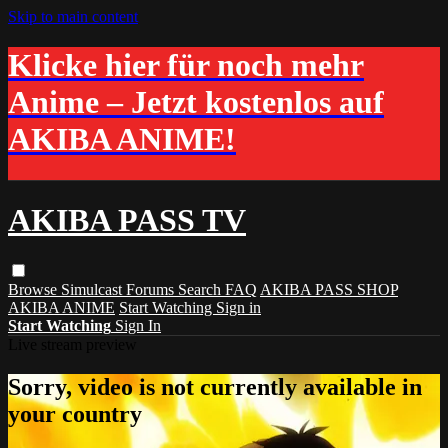
Skip to main content
Klicke hier für noch mehr
Anime – Jetzt kostenlos auf
AKIBA ANIME!
AKIBA PASS TV
Browse
Simulcast
Forums
Search
FAQ
AKIBA PASS SHOP
AKIBA ANIME
Start Watching
Sign in
Start Watching
Sign In
Live stream preview
Sorry, video is not currently available in
your country