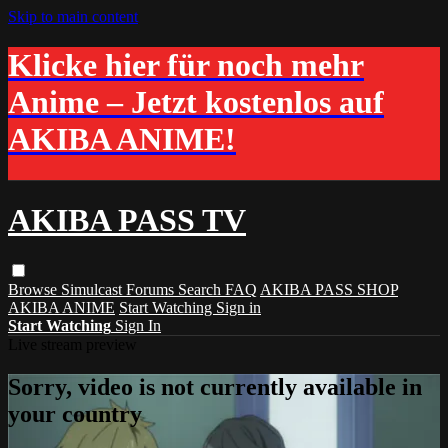
Skip to main content
Klicke hier für noch mehr
Anime – Jetzt kostenlos auf
AKIBA ANIME!
AKIBA PASS TV
Browse
Simulcast
Forums
Search
FAQ
AKIBA PASS SHOP
AKIBA ANIME
Start Watching
Sign in
Start Watching
Sign In
Live stream preview
Sorry, video is not currently available in
your country