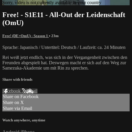
Sorry, video is not currently available in your country
Free! - S1E11 - All-Out der Leidenschaft
(OmU)
Free! (DE+OmU) - Season 1
• 23m
Sprache: Japanisch / Untertitel: Deutsch / Laufzeit: ca. 24 Minuten
Rei weiß jetzt endlich, was sich in der Vergangenheit zwischen den
Freunden abgespielt hat. Deswegen macht er sich auf den Weg zur
Samezuka-Akademie um mit Rin zu sprechen.
Share with friends
Facebook
X
Email
Share on Facebook
Share on X
Share via Email
Watch anywhere, anytime
Android
iPhone