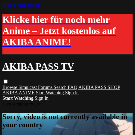
Skip to main content
Klicke hier für noch mehr
Anime – Jetzt kostenlos auf
AKIBA ANIME!
AKIBA PASS TV
Browse
Simulcast
Forums
Search
FAQ
AKIBA PASS SHOP
AKIBA ANIME
Start Watching
Sign in
Start Watching
Sign In
Live stream preview
Sorry, video is not currently available in
your country