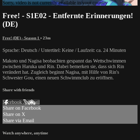
Sorry, video is not currently available in your country
Free! - S1E02 - Entfernte Erinnerungen!
(DE)
Free! (DE) - Season 1
• 23m
Sprache: Deutsch / Untertitel: Keine / Laufzeit: ca. 24 Minuten
Makoto und Nagisa beobachten gespannt das Wettschwimmen
zwischen Haruka und Rin. Dabei bemerken sie, dass sich Rin
verändert hat. Zugleich beginnt Nagisa, mit Hilfe von Rin's
Schwester Gou, einen neuen Schwimmclub zu eröffnen.
Share with friends
Facebook
X
Email
Share on Facebook
Share on X
Share via Email
Watch anywhere, anytime