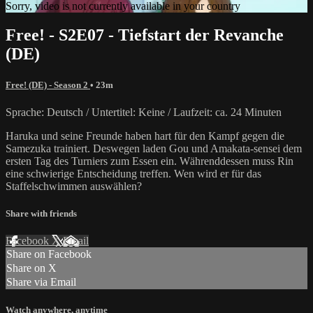
Sorry, video is not currently available in your country
Free! - S2E07 - Tiefstart der Revanche
(DE)
Free! (DE) - Season 2
• 23m
Sprache: Deutsch / Untertitel: Keine / Laufzeit: ca. 24 Minuten
Haruka und seine Freunde haben hart für den Kampf gegen die
Samezuka trainiert. Deswegen laden Gou und Amakata-sensei dem
ersten Tag des Turniers zum Essen ein. Währenddessen muss Rin
eine schwierige Entscheidung treffen. Wen wird er für das
Staffelschwimmen auswählen?
Share with friends
Facebook
X
Email
Share on Facebook
Share on X
Share via Email
Watch anywhere, anytime