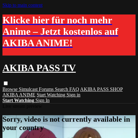
Skip to main content
Klicke hier für noch mehr
Anime – Jetzt kostenlos auf
AKIBA ANIME!
AKIBA PASS TV
Browse
Simulcast
Forums
Search
FAQ
AKIBA PASS SHOP
AKIBA ANIME
Start Watching
Sign in
Start Watching
Sign In
Live stream preview
Sorry, video is not currently available in
your country