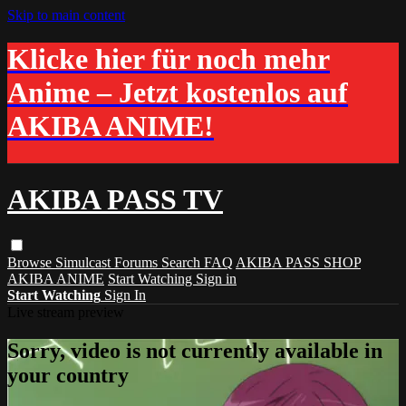
Skip to main content
Klicke hier für noch mehr
Anime – Jetzt kostenlos auf
AKIBA ANIME!
AKIBA PASS TV
Browse
Simulcast
Forums
Search
FAQ
AKIBA PASS SHOP
AKIBA ANIME
Start Watching
Sign in
Start Watching
Sign In
Live stream preview
Sorry, video is not currently available in
your country