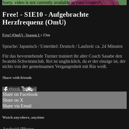
Sorry, video is not currently available in your country
Free! - S1E10 - Aufgebrachte
Herzfrequenz (OmU)
Free! (OmU) - Season 1
• 23m
Sprache: Japanisch / Untertitel: Deutsch / Laufzeit: ca. 24 Minuten
Für das bevorstehende Turnier trainiert ihr alter Coach Sasabe den
Iwatobi-Schwimmclub. Rei ist unglücklich, da er der einzige ist, der
nichts von der gemeinsamen Vergangenheit mit Rin weiß.
Share with friends
Facebook
X
Email
Share on Facebook
Share on X
Share via Email
Watch anywhere, anytime
Android
iPhone