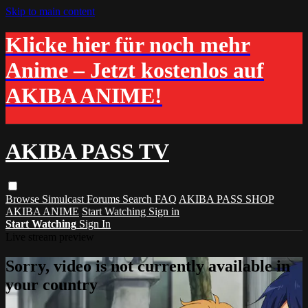
Skip to main content
Klicke hier für noch mehr
Anime – Jetzt kostenlos auf
AKIBA ANIME!
AKIBA PASS TV
Browse
Simulcast
Forums
Search
FAQ
AKIBA PASS SHOP
AKIBA ANIME
Start Watching
Sign in
Start Watching
Sign In
Live stream preview
Sorry, video is not currently available in
your country