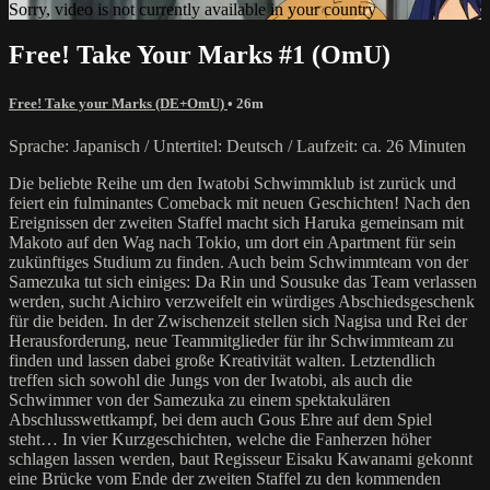
Sorry, video is not currently available in your country
Free! Take Your Marks #1 (OmU)
Free! Take your Marks (DE+OmU)
• 26m
Sprache: Japanisch / Untertitel: Deutsch / Laufzeit: ca. 26 Minuten
Die beliebte Reihe um den Iwatobi Schwimmklub ist zurück und
feiert ein fulminantes Comeback mit neuen Geschichten! Nach den
Ereignissen der zweiten Staffel macht sich Haruka gemeinsam mit
Makoto auf den Wag nach Tokio, um dort ein Apartment für sein
zukünftiges Studium zu finden. Auch beim Schwimmteam von der
Samezuka tut sich einiges: Da Rin und Sousuke das Team verlassen
werden, sucht Aichiro verzweifelt ein würdiges Abschiedsgeschenk
für die beiden. In der Zwischenzeit stellen sich Nagisa und Rei der
Herausforderung, neue Teammitglieder für ihr Schwimmteam zu
finden und lassen dabei große Kreativität walten. Letztendlich
treffen sich sowohl die Jungs von der Iwatobi, als auch die
Schwimmer von der Samezuka zu einem spektakulären
Abschlusswettkampf, bei dem auch Gous Ehre auf dem Spiel
steht… In vier Kurzgeschichten, welche die Fanherzen höher
schlagen lassen werden, baut Regisseur Eisaku Kawanami gekonnt
eine Brücke vom Ende der zweiten Staffel zu den kommenden