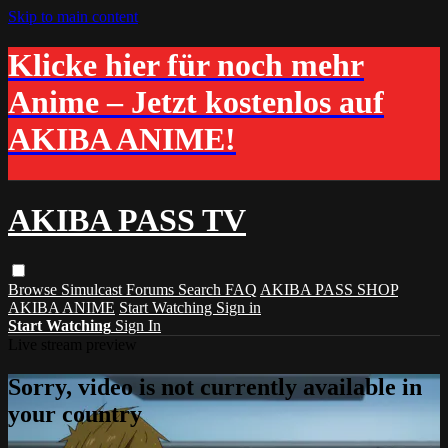
Skip to main content
Klicke hier für noch mehr
Anime – Jetzt kostenlos auf
AKIBA ANIME!
AKIBA PASS TV
Browse
Simulcast
Forums
Search
FAQ
AKIBA PASS SHOP
AKIBA ANIME
Start Watching
Sign in
Start Watching
Sign In
Live stream preview
Sorry, video is not currently available in
your country