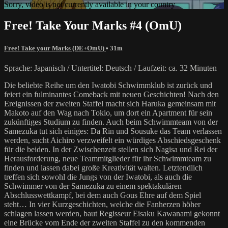
Sorry, video is not currently available in your country
Free! Take Your Marks #4 (OmU)
Free! Take your Marks (DE+OmU)
• 31m
Sprache: Japanisch / Untertitel: Deutsch / Laufzeit: ca. 32 Minuten
Die beliebte Reihe um den Iwatobi Schwimmklub ist zurück und
feiert ein fulminantes Comeback mit neuen Geschichten! Nach den
Ereignissen der zweiten Staffel macht sich Haruka gemeinsam mit
Makoto auf den Wag nach Tokio, um dort ein Apartment für sein
zukünftiges Studium zu finden. Auch beim Schwimmteam von der
Samezuka tut sich einiges: Da Rin und Sousuke das Team verlassen
werden, sucht Aichiro verzweifelt ein würdiges Abschiedsgeschenk
für die beiden. In der Zwischenzeit stellen sich Nagisa und Rei der
Herausforderung, neue Teammitglieder für ihr Schwimmteam zu
finden und lassen dabei große Kreativität walten. Letztendlich
treffen sich sowohl die Jungs von der Iwatobi, als auch die
Schwimmer von der Samezuka zu einem spektakulären
Abschlusswettkampf, bei dem auch Gous Ehre auf dem Spiel
steht… In vier Kurzgeschichten, welche die Fanherzen höher
schlagen lassen werden, baut Regisseur Eisaku Kawanami gekonnt
eine Brücke vom Ende der zweiten Staffel zu den kommenden