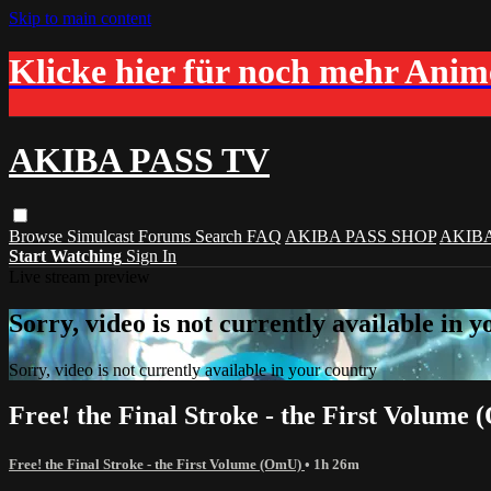
Skip to main content
Klicke hier für noch mehr Ani
AKIBA PASS TV
Browse
Simulcast
Forums
Search
FAQ
AKIBA PASS SHOP
AKIB
Start Watching
Sign In
Live stream preview
Sorry, video is not currently available in 
Sorry, video is not currently available in your country
Free! the Final Stroke - the First Volume
Free! the Final Stroke - the First Volume (OmU)
• 1h 26m