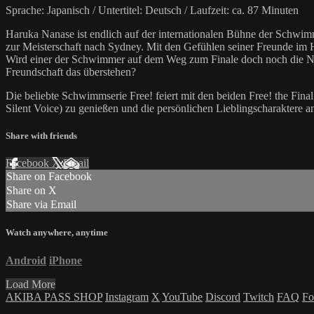
Sprache: Japanisch / Untertitel: Deutsch / Laufzeit: ca. 87 Minuten
Haruka Nanase ist endlich auf der internationalen Bühne der Schwimm
zur Meisterschaft nach Sydney. Mit den Gefühlen seiner Freunde im 
Wird einer der Schwimmer auf dem Weg zum Finale doch noch die Nerv
Freundschaft das überstehen?
Die beliebte Schwimmserie Free! feiert mit den beiden Free! the Fin
Silent Voice) zu genießen und die persönlichen Lieblingscharaktere a
Share with friends
Facebook
X
Email
Share on Facebook
Share on X
Share via Email
Watch anywhere, anytime
Android
iPhone
Load More
AKIBA PASS SHOP
Instagram
X
YouTube
Discord
Twitch
FAQ
Fo