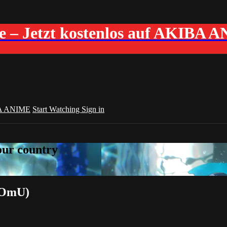
me – Jetzt kostenlos auf AKIBA 
A ANIME
Start Watching
Sign in
your country
 (OmU)