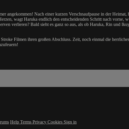
er angekommen! Nach einer kurzen Verschnaufpause in der Heimat, heiß
Herzen, wagt Haruka endlich den entscheidenden Schritt nach vorne, w
en verlieren? Bald sieht es ganz so aus, als ob Haruka, Rin und Ikuy
al Stroke Filmen ihren großen Abschluss. Zeit, noch einmal die herrli
nzufeuern!
rums
Help
Terms
Privacy
Cookies
Sign in