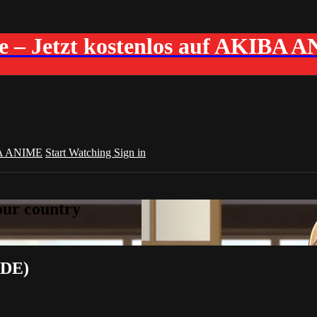
me – Jetzt kostenlos auf AKIBA 
A ANIME
Start Watching
Sign in
your country
 (DE)