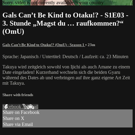
Sorry, video is not currently available in your country
Gals Can’t Be Kind to Otaku!? - S1E03 -
3. Stunde „Magst du … raufkommen?“
(OmU)
Gals Can’t Be Kind to Otaku!? (OmU) - Season 1
• 23m
Sprache: Japanisch / Untertitel: Deutsch / Laufzeit: ca. 23 Minuten
Takuya wird zeitgleich sowohl von Ijichi als auch Amane zu einem
Date eingeladen! Kurzerhand wechseln sich die beiden Gyaru
während des Dates ab und verbringen auf ihre ganz eigene Art Zeit
mit Takuya.
Share with friends
Facebook
X
Email
Share on Facebook
Share on X
Share via Email