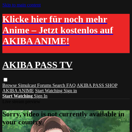
Skip to main content
Klicke hier für noch mehr
Anime – Jetzt kostenlos auf
AKIBA ANIME!
AKIBA PASS TV
Browse
Simulcast
Forums
Search
FAQ
AKIBA PASS SHOP
AKIBA ANIME
Start Watching
Sign in
Start Watching
Sign In
Live stream preview
Sorry, video is not currently available in
your country