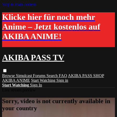
Skip to main content
Klicke hier für noch mehr
Anime – Jetzt kostenlos auf
AKIBA ANIME!
AKIBA PASS TV
Browse
Simulcast
Forums
Search
FAQ
AKIBA PASS SHOP
AKIBA ANIME
Start Watching
Sign in
Start Watching
Sign In
Live stream preview
Sorry, video is not currently available in
your country