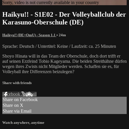
Sorry, video is not currently available in your country
Haikyu!! - S1E02 - Der Volleyballclub der
Karasuno-Oberschule (DE)
Haikyu!! (DE+OmU) - Season 1.1
• 24m
Sprache: Deutsch / Untertitel: Keine / Laufzeit: ca. 25 Minuten
Shoyo Hinata will in das Team der Oberschule, doch dort trifft er
auf seinen Erzfeind Tobio Kageyama. Die beiden Streithähne dürfen
wegen ihres Zwists nicht Mitglieder werden. Schaffen sie es, für
Volleyball ihre Differenzen beizulegen?
Share with friends
Facebook
X
Email
Share on Facebook
Share on X
Share via Email
Watch anywhere, anytime