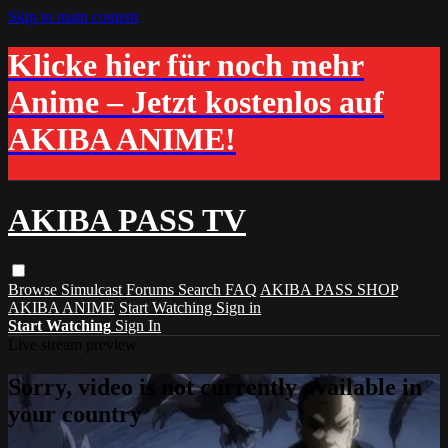
Skip to main content
Klicke hier für noch mehr
Anime – Jetzt kostenlos auf
AKIBA ANIME!
AKIBA PASS TV
Browse
Simulcast
Forums
Search
FAQ
AKIBA PASS SHOP
AKIBA ANIME
Start Watching
Sign in
Start Watching
Sign In
Live stream preview
Sorry, video is not currently available in
your country