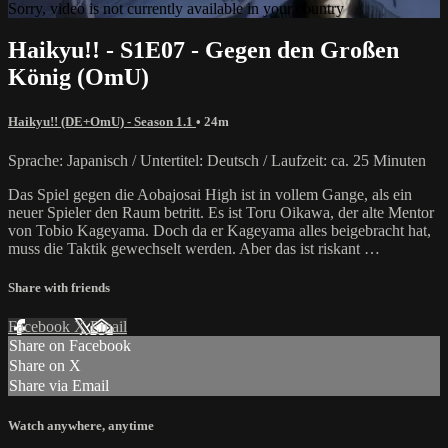
Sorry, video is not currently available in your country
Haikyu!! - S1E07 - Gegen den Großen
König (OmU)
Haikyu!! (DE+OmU) - Season 1.1
• 24m
Sprache: Japanisch / Untertitel: Deutsch / Laufzeit: ca. 25 Minuten
Das Spiel gegen die Aobajosai High ist in vollem Gange, als ein
neuer Spieler den Raum betritt. Es ist Toru Oikawa, der alte Mentor
von Tobio Kageyama. Doch da er Kageyama alles beigebracht hat,
muss die Taktik gewechselt werden. Aber das ist riskant …
Share with friends
Facebook
X
Email
Share on Facebook
Share on X
Share via Email
Watch anywhere, anytime