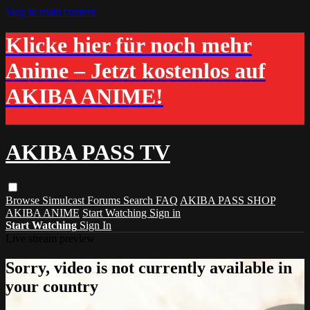
Skip to main content
Klicke hier für noch mehr
Anime – Jetzt kostenlos auf
AKIBA ANIME!
AKIBA PASS TV
Browse
Simulcast
Forums
Search
FAQ
AKIBA PASS SHOP
AKIBA ANIME
Start Watching
Sign in
Start Watching
Sign In
Live stream preview
Sorry, video is not currently available in
your country