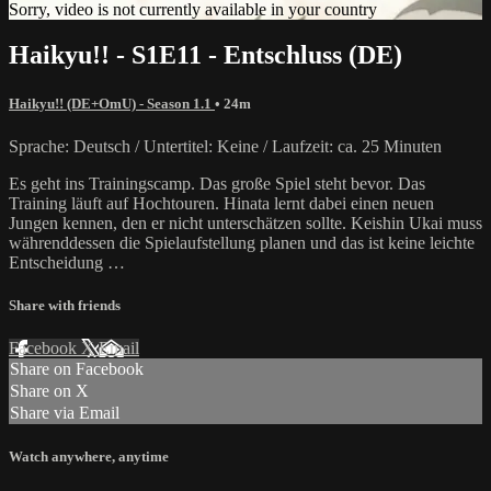
Sorry, video is not currently available in your country
Haikyu!! - S1E11 - Entschluss (DE)
Haikyu!! (DE+OmU) - Season 1.1
• 24m
Sprache: Deutsch / Untertitel: Keine / Laufzeit: ca. 25 Minuten
Es geht ins Trainingscamp. Das große Spiel steht bevor. Das
Training läuft auf Hochtouren. Hinata lernt dabei einen neuen
Jungen kennen, den er nicht unterschätzen sollte. Keishin Ukai muss
währenddessen die Spielaufstellung planen und das ist keine leichte
Entscheidung …
Share with friends
Facebook
X
Email
Share on Facebook
Share on X
Share via Email
Watch anywhere, anytime