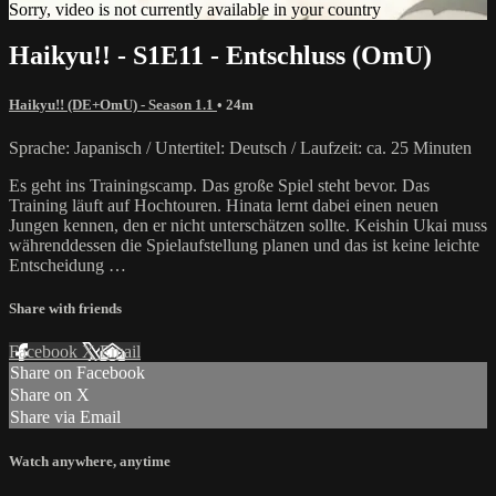
Sorry, video is not currently available in your country
Haikyu!! - S1E11 - Entschluss (OmU)
Haikyu!! (DE+OmU) - Season 1.1
• 24m
Sprache: Japanisch / Untertitel: Deutsch / Laufzeit: ca. 25 Minuten
Es geht ins Trainingscamp. Das große Spiel steht bevor. Das
Training läuft auf Hochtouren. Hinata lernt dabei einen neuen
Jungen kennen, den er nicht unterschätzen sollte. Keishin Ukai muss
währenddessen die Spielaufstellung planen und das ist keine leichte
Entscheidung …
Share with friends
Facebook
X
Email
Share on Facebook
Share on X
Share via Email
Watch anywhere, anytime