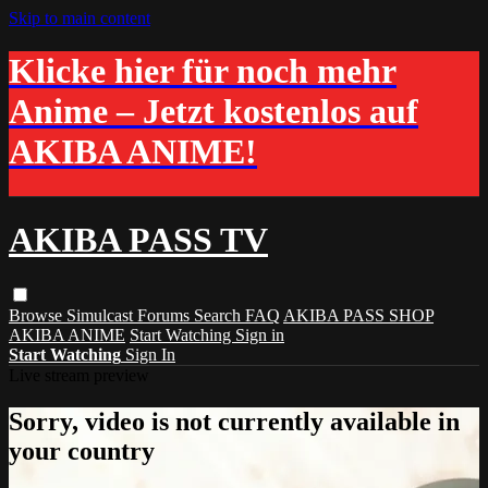
Skip to main content
Klicke hier für noch mehr
Anime – Jetzt kostenlos auf
AKIBA ANIME!
AKIBA PASS TV
Browse
Simulcast
Forums
Search
FAQ
AKIBA PASS SHOP
AKIBA ANIME
Start Watching
Sign in
Start Watching
Sign In
Live stream preview
Sorry, video is not currently available in
your country