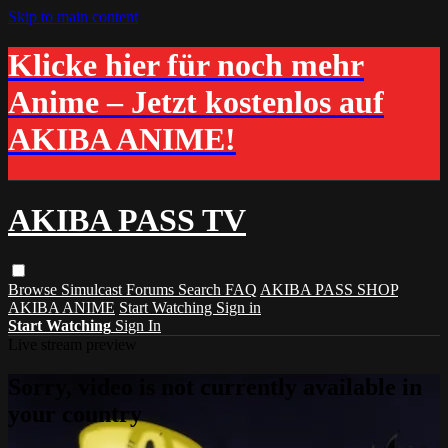
Skip to main content
Klicke hier für noch mehr
Anime – Jetzt kostenlos auf
AKIBA ANIME!
AKIBA PASS TV
Browse
Simulcast
Forums
Search
FAQ
AKIBA PASS SHOP
AKIBA ANIME
Start Watching
Sign in
Start Watching
Sign In
Live stream preview
Sorry, video is not currently available in
your country