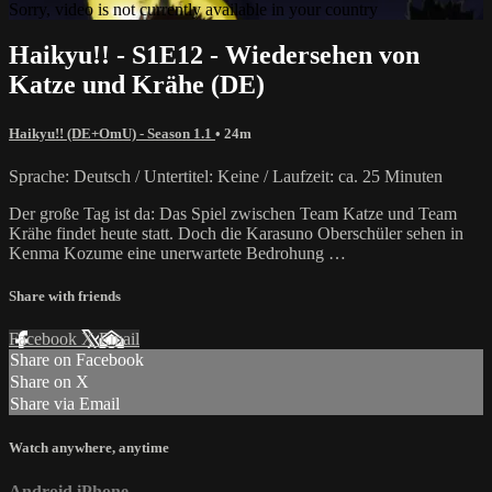
Sorry, video is not currently available in your country
Haikyu!! - S1E12 - Wiedersehen von
Katze und Krähe (DE)
Haikyu!! (DE+OmU) - Season 1.1
• 24m
Sprache: Deutsch / Untertitel: Keine / Laufzeit: ca. 25 Minuten
Der große Tag ist da: Das Spiel zwischen Team Katze und Team
Krähe findet heute statt. Doch die Karasuno Oberschüler sehen in
Kenma Kozume eine unerwartete Bedrohung …
Share with friends
Facebook
X
Email
Share on Facebook
Share on X
Share via Email
Watch anywhere, anytime
Android
iPhone