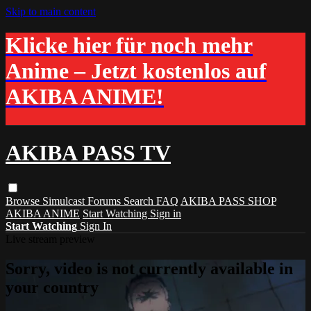
Skip to main content
Klicke hier für noch mehr
Anime – Jetzt kostenlos auf
AKIBA ANIME!
AKIBA PASS TV
Browse
Simulcast
Forums
Search
FAQ
AKIBA PASS SHOP
AKIBA ANIME
Start Watching
Sign in
Start Watching
Sign In
Live stream preview
Sorry, video is not currently available in
your country