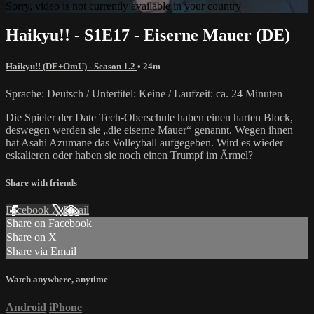
Sorry, video is not currently available in your country
Haikyu!! - S1E17 - Eiserne Mauer (DE)
Haikyu!! (DE+OmU) - Season 1.2
• 24m
Sprache: Deutsch / Untertitel: Keine / Laufzeit: ca. 24 Minuten
Die Spieler der Date Tech-Oberschule haben einen harten Block,
deswegen werden sie „die eiserne Mauer“ genannt. Wegen ihnen
hat Asahi Azumane das Volleyball aufgegeben. Wird es wieder
eskalieren oder haben sie noch einen Trumpf im Ärmel?
Share with friends
Facebook
X
Email
Share on Facebook
Share on X
Share via Email
Watch anywhere, anytime
Android
iPhone