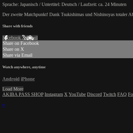
Sprache: Japanisch / Untertitel: Deutsch / Laufzeit: ca. 24 Minuten
Der zweite Matchpunkt! Dank Tsukishimas und Nishinoyas totaler A
Share with friends
Facebook
X
Email
Share on Facebook
Share on X
Share via Email
Watch anywhere, anytime
Android
iPhone
Load More
AKIBA PASS SHOP
Instagram
X
YouTube
Discord
Twitch
FAQ
Fo
×