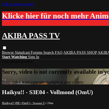
Skip to main content
Klicke hier für noch mehr Ani
AKIBA PASS TV
Browse
Simulcast
Forums
Search
FAQ
AKIBA PASS SHOP
AKIB
Start Watching
Sign In
Live stream preview
Sorry, video is not currently available in 
Sorry, video is not currently available in your country
Haikyu!! - S3E04 - Vollmond (OmU)
Haikyu!! (DE+OmU) - Season 3
• 24m