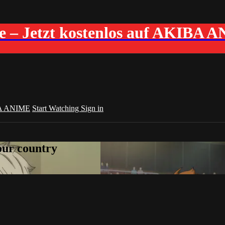
me – Jetzt kostenlos auf AKIBA 
A ANIME
Start Watching
Sign in
your country