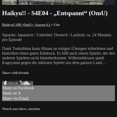
Sorry, video is not currently available in your country
Haikyu!! - S4E04 - „Entspannt“ (OmU)
Haikyu!! (DE+OmU) - Season 4.1
• 23m
Sprache: Japanisch / Untertitel: Deutsch / Laufzeit: ca. 24 Minuten
pro Episode
Dank Tsukishima kann Hinata an einigen Übungen teilnehmen und
hinterlässt einen guten Eindruck. Er hilft auch einem Spieler, der den
anderen Spielern nicht hinterherkommt. Währenddessen spielt
Kageyama gegen die stärksten Spieler aus dem ganzen Land…
Share with friends
Facebook
X
Email
Share on Facebook
Share on X
Share via Email
Watch anywhere, anytime