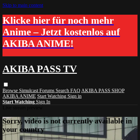
Skip to main content
Klicke hier für noch mehr
Anime – Jetzt kostenlos auf
AKIBA ANIME!
AKIBA PASS TV
Browse
Simulcast
Forums
Search
FAQ
AKIBA PASS SHOP
AKIBA ANIME
Start Watching
Sign in
Start Watching
Sign In
Live stream preview
Sorry, video is not currently available in
your country