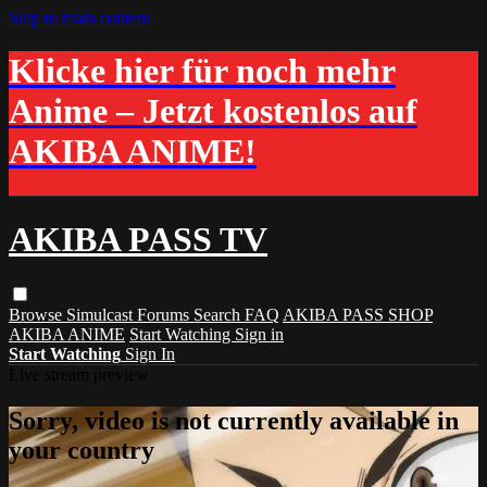
Skip to main content
Klicke hier für noch mehr
Anime – Jetzt kostenlos auf
AKIBA ANIME!
AKIBA PASS TV
Browse
Simulcast
Forums
Search
FAQ
AKIBA PASS SHOP
AKIBA ANIME
Start Watching
Sign in
Start Watching
Sign In
Live stream preview
Sorry, video is not currently available in
your country