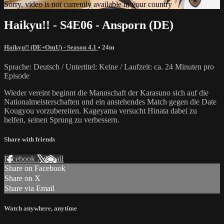
Sorry, video is not currently available in your country
Haikyu!! - S4E06 - Ansporn (DE)
Haikyu!! (DE+OmU) - Season 4.1
• 24m
Sprache: Deutsch / Untertitel: Keine / Laufzeit: ca. 24 Minuten pro
Episode
Wieder vereint beginnt die Mannschaft der Karasuno sich auf die
Nationalmeisterschaften und ein anstehendes Match gegen die Date
Kougyou vorzubereiten. Kageyama versucht Hinata dabei zu
helfen, seinen Sprung zu verbessern.
Share with friends
Facebook
X
Email
Share on Facebook
Share on X
Share via Email
Watch anywhere, anytime