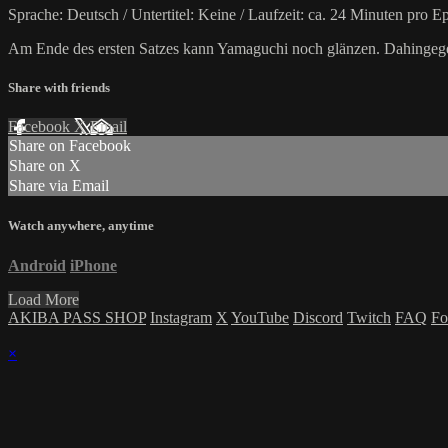
Sprache: Deutsch / Untertitel: Keine / Laufzeit: ca. 24 Minuten pro E
Am Ende des ersten Satzes kann Yamaguchi noch glänzen. Dahingegen 
Share with friends
Facebook
X
Email
Share on Facebook
Share on X
Share via Email
Watch anywhere, anytime
Android
iPhone
Load More
AKIBA PASS SHOP
Instagram
X
YouTube
Discord
Twitch
FAQ
Fo
×