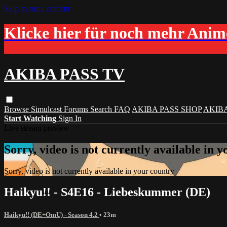
Skip to main content
Klicke hier für noch mehr Ani
AKIBA PASS TV
Browse
Simulcast
Forums
Search
FAQ
AKIBA PASS SHOP
AKIB
Start Watching
Sign In
Live stream preview
Sorry, video is not currently available in 
Sorry, video is not currently available in your country
Haikyu!! - S4E16 - Liebeskummer (DE)
Haikyu!! (DE+OmU) - Season 4.2
• 23m