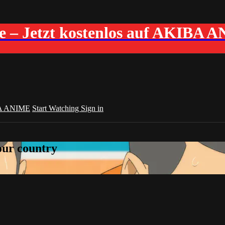
me – Jetzt kostenlos auf AKIBA 
A ANIME
Start Watching
Sign in
your country