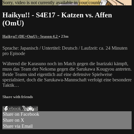
Sorry, video is not currently available in your country
Haikyu!! - S4E17 - Katzen vs. Affen
(OmU)
Haikyu!! (DE+OmU) - Season 4.2
• 23m
Sprache: Japanisch / Untertitel: Deutsch / Laufzeit: ca. 24 Minuten
pro Episode
Während die Karasuno noch im Match gegen die Inarizaki kämpft,
muss das Team der Nekoma gegen die Sarukawa Kougyou antreten.
Beide Teams sind eigentlich auf eine defensive Spielweise
spezialisiert, doch die Sarukawa-Mannschaft verfolgt eine besondere
Taktik…
Share with friends
Facebook
X
Email
Share on Facebook
Share on X
Share via Email