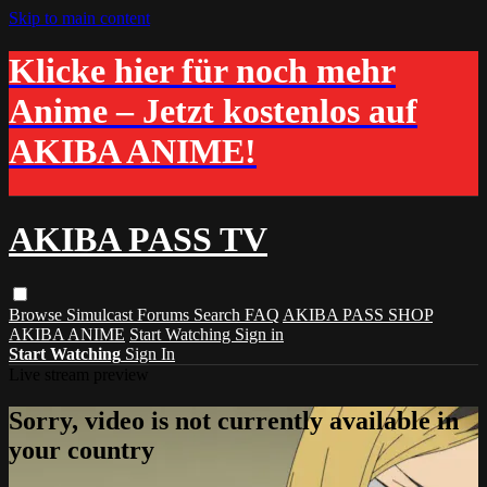
Skip to main content
Klicke hier für noch mehr
Anime – Jetzt kostenlos auf
AKIBA ANIME!
AKIBA PASS TV
Browse
Simulcast
Forums
Search
FAQ
AKIBA PASS SHOP
AKIBA ANIME
Start Watching
Sign in
Start Watching
Sign In
Live stream preview
Sorry, video is not currently available in
your country