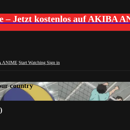
me – Jetzt kostenlos auf AKIBA 
A ANIME
Start Watching
Sign in
your country
)