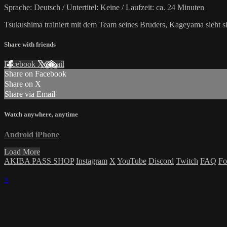
Sprache: Deutsch / Untertitel: Keine / Laufzeit: ca. 24 Minuten
Tsukushima trainiert mit dem Team seines Bruders, Kageyama sieht si
Share with friends
Facebook
X
Email
Share on Facebook
Share on X
Share via Email
Watch anywhere, anytime
Android
iPhone
Load More
AKIBA PASS SHOP
Instagram
X
YouTube
Discord
Twitch
FAQ
Fo
×