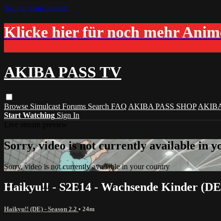
Skip to main content
Klicke hier für noch mehr Ani
AKIBA PASS TV
Browse
Simulcast
Forums
Search
FAQ
AKIBA PASS SHOP
AKIB
Start Watching
Sign In
Live stream preview
Sorry, video is not currently available in 
Sorry, video is not currently available in your country
Haikyu!! - S2E14 - Wachsende Kinder (DE
Haikyu!! (DE) - Season 2.2
• 24m