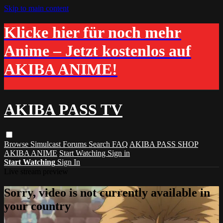
Skip to main content
Klicke hier für noch mehr
Anime – Jetzt kostenlos auf
AKIBA ANIME!
AKIBA PASS TV
Browse
Simulcast
Forums
Search
FAQ
AKIBA PASS SHOP
AKIBA ANIME
Start Watching
Sign in
Start Watching
Sign In
Live stream preview
Sorry, video is not currently available in
your country