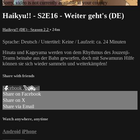
Sorry, video is not currently available in your country
Haikyu!! - S2E16 - Weiter geht's (DE)
Haikyu!! (DE) - Season 2.2
• 24m
Sprache: Deutsch / Untertitel: Keine / Laufzeit: ca. 24 Minuten
Hinata und Kageyama werden von dem Rhythmus des Jouzenji-
Teams beinahe aus der Bahn geworfen, doch mit Sawamuras Hilfe
können sie sich wieder sammeln und weiterkämpfen!
Share with friends
Facebook
X
Email
Share on Facebook
Share on X
Share via Email
Watch anywhere, anytime
Android
iPhone