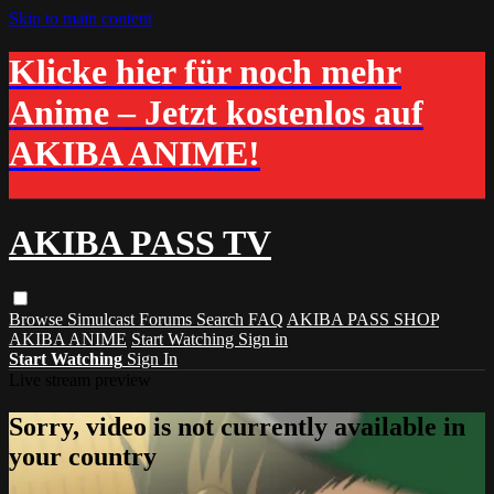
Skip to main content
Klicke hier für noch mehr
Anime – Jetzt kostenlos auf
AKIBA ANIME!
AKIBA PASS TV
Browse
Simulcast
Forums
Search
FAQ
AKIBA PASS SHOP
AKIBA ANIME
Start Watching
Sign in
Start Watching
Sign In
Live stream preview
Sorry, video is not currently available in
your country