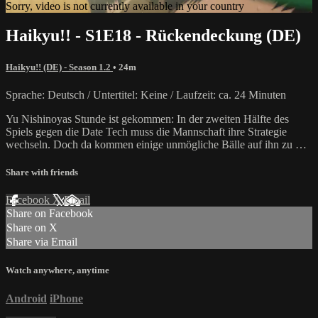
Sorry, video is not currently available in your country
Haikyu!! - S1E18 - Rückendeckung (DE)
Haikyu!! (DE) - Season 1.2
• 24m
Sprache: Deutsch / Untertitel: Keine / Laufzeit: ca. 24 Minuten
Yu Nishinoyas Stunde ist gekommen: In der zweiten Hälfte des
Spiels gegen die Date Tech muss die Mannschaft ihre Strategie
wechseln. Doch da kommen einige unmögliche Bälle auf ihn zu …
Share with friends
Facebook
X
Email
Share on Facebook
Share on X
Share via Email
Watch anywhere, anytime
Android
iPhone