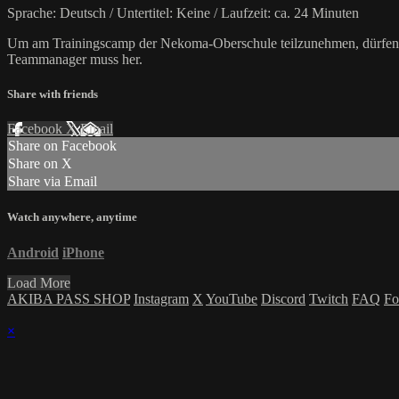
Sprache: Deutsch / Untertitel: Keine / Laufzeit: ca. 24 Minuten
Um am Trainingscamp der Nekoma-Oberschule teilzunehmen, dürfen d
Teammanager muss her.
Share with friends
Facebook
X
Email
Share on Facebook
Share on X
Share via Email
Watch anywhere, anytime
Android
iPhone
Load More
AKIBA PASS SHOP
Instagram
X
YouTube
Discord
Twitch
FAQ
Fo
×