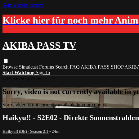
Skip to main content
Klicke hier für noch mehr Ani
AKIBA PASS TV
Browse
Simulcast
Forums
Search
FAQ
AKIBA PASS SHOP
AKIB
Start Watching
Sign In
Live stream preview
Sorry, video is not currently available in 
Sorry, video is not currently available in your country
Haikyu!! - S2E02 - Direkte Sonnenstrahle
Haikyu!! (DE) - Season 2.1
• 24m