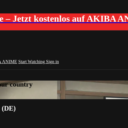
me – Jetzt kostenlos auf AKIBA 
A ANIME
Start Watching
Sign in
your country
n (DE)