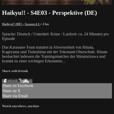
Sorry, video is not currently available in your country
Haikyu!! - S4E03 - Perspektive (DE)
Haikyu!! (DE) - Season 4.1
• 23m
Sprache: Deutsch / Untertitel: Keine / Laufzeit: ca. 24 Minuten pro
Episode
Das Karasuno-Team trainiert in Abwesenheit von Hinata,
Kageyama und Tsukishima mit der Tokonami Oberschule. Hinata
beobachtet indessen die Trainingsmatches der Shiratorizawa und
kommt zu einer wichtigen Erkenntnis…
Share with friends
Facebook
X
Email
Share on Facebook
Share on X
Share via Email
Watch anywhere, anytime