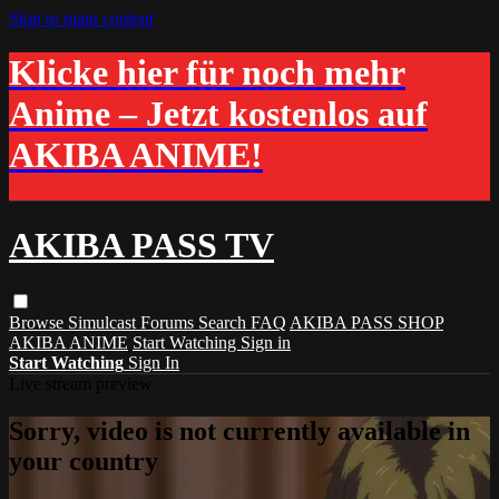
Skip to main content
Klicke hier für noch mehr
Anime – Jetzt kostenlos auf
AKIBA ANIME!
AKIBA PASS TV
Browse
Simulcast
Forums
Search
FAQ
AKIBA PASS SHOP
AKIBA ANIME
Start Watching
Sign in
Start Watching
Sign In
Live stream preview
Sorry, video is not currently available in
your country