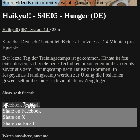
Sorry, video is not currently available in your country
Haikyu!! - S4E05 - Hunger (DE)
Haikyu!! (DE) - Season 4.1
• 23m
Sprache: Deutsch / Untertitel: Keine / Laufzeit: ca. 24 Minuten pro
Episode
Der letzte Tag der Trainingscamps ist gekommen. Hinata ist fest
entschlossen, sich viele neue Techniken anzueignen und stärker als
zuvor aus dem Trainingscamp nach Hause zu kommen. In
Kageyamas Trainingscamp werden zur Übung die Positionen
gewechselt und er muss sich ziemlich ins Zeug legen.
Share with friends
Facebook
X
Email
Share on Facebook
Share on X
Share via Email
Watch anywhere, anytime