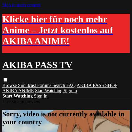
Skip to main content
Klicke hier für noch mehr
Anime – Jetzt kostenlos auf
AKIBA ANIME!
AKIBA PASS TV
Browse
Simulcast
Forums
Search
FAQ
AKIBA PASS SHOP
AKIBA ANIME
Start Watching
Sign in
Start Watching
Sign In
Live stream preview
Sorry, video is not currently available in
your country