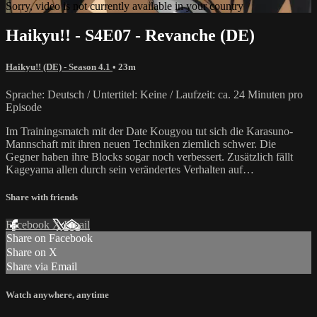
Sorry, video is not currently available in your country
Haikyu!! - S4E07 - Revanche (DE)
Haikyu!! (DE) - Season 4.1
• 23m
Sprache: Deutsch / Untertitel: Keine / Laufzeit: ca. 24 Minuten pro
Episode
Im Trainingsmatch mit der Date Kougyou tut sich die Karasuno-
Mannschaft mit ihren neuen Techniken ziemlich schwer. Die
Gegner haben ihre Blocks sogar noch verbessert. Zusätzlich fällt
Kageyama allen durch sein verändertes Verhalten auf…
Share with friends
Facebook
X
Email
Share on Facebook
Share on X
Share via Email
Watch anywhere, anytime