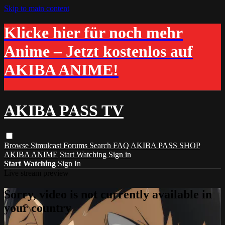
Skip to main content
Klicke hier für noch mehr
Anime – Jetzt kostenlos auf
AKIBA ANIME!
AKIBA PASS TV
Browse
Simulcast
Forums
Search
FAQ
AKIBA PASS SHOP
AKIBA ANIME
Start Watching
Sign in
Start Watching
Sign In
Live stream preview
Sorry, video is not currently available in
your country