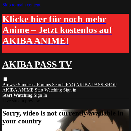
Skip to main content
Klicke hier für noch mehr
Anime – Jetzt kostenlos auf
AKIBA ANIME!
AKIBA PASS TV
Browse
Simulcast
Forums
Search
FAQ
AKIBA PASS SHOP
AKIBA ANIME
Start Watching
Sign in
Start Watching
Sign In
Live stream preview
Sorry, video is not currently available in
your country