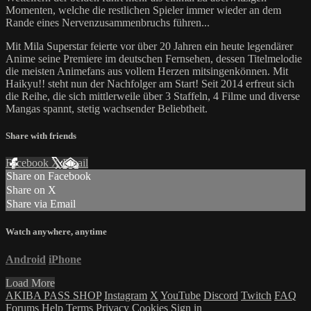
Momenten, welche die restlichen Spieler immer wieder an dem
Rande eines Nervenzusammenbruchs führen...
Mit Mila Superstar feierte vor über 20 Jahren ein heute legendärer
Anime seine Premiere im deutschen Fernsehen, dessen Titelmelodie
die meisten Animefans aus vollem Herzen mitsingenkönnen. Mit
Haikyu!! steht nun der Nachfolger am Start! Seit 2014 erfreut sich
die Reihe, die sich mittlerweile über 3 Staffeln, 4 Filme und diverse
Mangas spannt, stetig wachsender Beliebtheit.
Share with friends
Facebook
X
Email
Share on Facebook
Share on X
Share via Email
Watch anywhere, anytime
Android
iPhone
Load More
AKIBA PASS SHOP
Instagram
X
YouTube
Discord
Twitch
FAQ
Forums
Help
Terms
Privacy
Cookies
Sign in