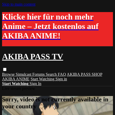
Skip to main content
Klicke hier für noch mehr
Anime – Jetzt kostenlos auf
AKIBA ANIME!
AKIBA PASS TV
Browse
Simulcast
Forums
Search
FAQ
AKIBA PASS SHOP
AKIBA ANIME
Start Watching
Sign in
Start Watching
Sign In
Live stream preview
Sorry, video is not currently available in
your country