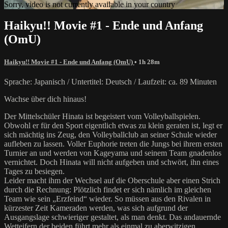
Sorry, video is not currently available in your country
Haikyu!! Movie #1 - Ende und Anfang
(OmU)
Haikyu!! Movie #1 - Ende und Anfang (OmU)
• 1h 28m
Sprache: Japanisch / Untertitel: Deutsch / Laufzeit: ca. 89 Minuten
Wachse über dich hinaus!
Der Mittelschüler Hinata ist begeistert vom Volleyballspielen.
Obwohl er für den Sport eigentlich etwas zu klein geraten ist, legt er
sich mächtig ins Zeug, den Volleyballclub an seiner Schule wieder
aufleben zu lassen. Voller Euphorie treten die Jungs bei ihrem ersten
Turnier an und werden von Kageyama und seinem Team gnadenlos
vernichtet. Doch Hinata will nicht aufgeben und schwört, ihn eines
Tages zu besiegen.
Leider macht ihm der Wechsel auf die Oberschule aber einen Strich
durch die Rechnung: Plötzlich findet er sich nämlich im gleichen
Team wie sein „Erzfeind“ wieder. So müssen aus den Rivalen in
kürzester Zeit Kameraden werden, was sich aufgrund der
Ausgangslage schwieriger gestaltet, als man denkt. Das andauernde
Wetteifern der beiden führt mehr als einmal zu aberwitzigen