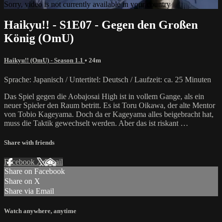
Sorry, video is not currently available in your country
Haikyu!! - S1E07 - Gegen den Großen
König (OmU)
Haikyu!! (OmU) - Season 1.1
• 24m
Sprache: Japanisch / Untertitel: Deutsch / Laufzeit: ca. 25 Minuten
Das Spiel gegen die Aobajosai High ist in vollem Gange, als ein
neuer Spieler den Raum betritt. Es ist Toru Oikawa, der alte Mentor
von Tobio Kageyama. Doch da er Kageyama alles beigebracht hat,
muss die Taktik gewechselt werden. Aber das ist riskant …
Share with friends
Facebook
X
Email
Share on Facebook
Share on X
Share via Email
Watch anywhere, anytime