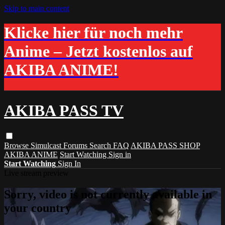
Skip to main content
Klicke hier für noch mehr
Anime – Jetzt kostenlos auf
AKIBA ANIME!
AKIBA PASS TV
Browse
Simulcast
Forums
Search
FAQ
AKIBA PASS SHOP
AKIBA ANIME
Start Watching
Sign in
Start Watching
Sign In
Live stream preview
Sorry, video is not currently available in
your country