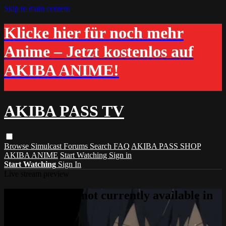
Skip to main content
Klicke hier für noch mehr
Anime – Jetzt kostenlos auf
AKIBA ANIME!
AKIBA PASS TV
Browse
Simulcast
Forums
Search
FAQ
AKIBA PASS SHOP
AKIBA ANIME
Start Watching
Sign in
Start Watching
Sign In
Live stream preview
Sorry, video is not currently available in
your country