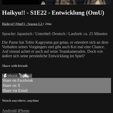
Sorry, video is not currently available in your country
Haikyu!! - S1E22 - Entwicklung (OmU)
Haikyu!! (OmU) - Season 1.2
• 24m
Sprache: Japanisch / Untertitel: Deutsch / Laufzeit: ca. 25 Minuten
Die Pause hat Tobio Kageyama gut getan, er orientiert sich an dem
Verhalten seines Vorgängers und gibt auch Kei mal eine Chance.
Auf einmal achtet er auch auf seine Teamkameraden. Doch wie
äußert sich seine persönliche Entwicklung im Spiel?
Share with friends
Facebook
X
Email
Share on Facebook
Share on X
Share via Email
Watch anywhere, anytime
Android
iPhone