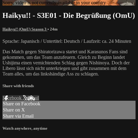
Sorry, video is not currently available in your country
Haikyu!! - S3E01 - Die Begrüßung (OmU)
Haikyu!! (OmU) Season 3
• 24m
Sprache: Japanisch / Untertitel: Deutsch / Laufzeit: ca. 24 Minuten
Das Match gegen Shiratorizawa startet und Karasunos Fans sind
gekommen, um das Team anzufeuern. Gleich zu Beginn landet
Ushijima einen vernichtenden Schlag gegen Nishinoya. Doch der
Libero lässt sich nicht unterkriegen und gibt zusammen mit dem
Team alles, um das linkshändige Ass zu schlagen.
Share with friends
Facebook
X
Email
Share on Facebook
Share on X
Share via Email
Watch anywhere, anytime