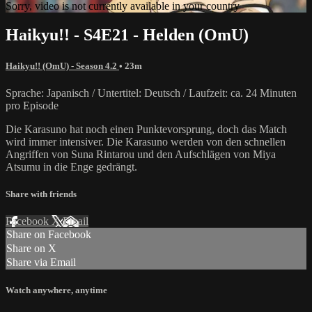
Sorry, video is not currently available in your country
Haikyu!! - S4E21 - Helden (OmU)
Haikyu!! (OmU) - Season 4.2
• 23m
Sprache: Japanisch / Untertitel: Deutsch / Laufzeit: ca. 24 Minuten
pro Episode
Die Karasuno hat noch einen Punktevorsprung, doch das Match
wird immer intensiver. Die Karasuno werden von den schnellen
Angriffen von Suna Rintarou und den Aufschlägen von Miya
Atsumu in die Enge gedrängt.
Share with friends
Facebook
X
Email
Share on Facebook
Share on X
Share via Email
Watch anywhere, anytime