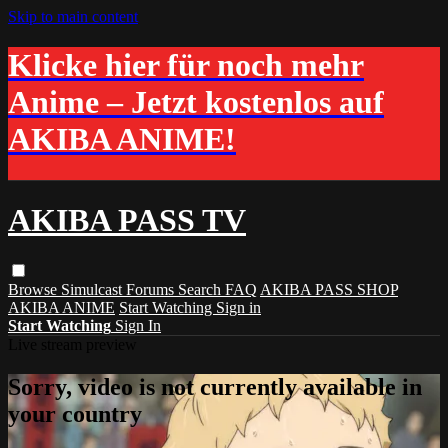
Skip to main content
Klicke hier für noch mehr
Anime – Jetzt kostenlos auf
AKIBA ANIME!
AKIBA PASS TV
Browse
Simulcast
Forums
Search
FAQ
AKIBA PASS SHOP
AKIBA ANIME
Start Watching
Sign in
Start Watching
Sign In
Live stream preview
Sorry, video is not currently available in
your country