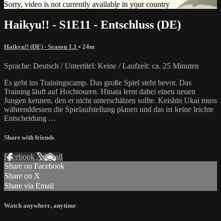
Sorry, video is not currently available in your country
Haikyu!! - S1E11 - Entschluss (DE)
Haikyu!! (DE) - Season 1.1
• 24m
Sprache: Deutsch / Untertitel: Keine / Laufzeit: ca. 25 Minuten
Es geht ins Trainingscamp. Das große Spiel steht bevor. Das
Training läuft auf Hochtouren. Hinata lernt dabei einen neuen
Jungen kennen, den er nicht unterschätzen sollte. Keishin Ukai muss
währenddessen die Spielaufstellung planen und das ist keine leichte
Entscheidung …
Share with friends
Facebook
X
Email
Share on Facebook
Share on X
Share via Email
Watch anywhere, anytime