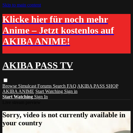
Skip to main content
Klicke hier für noch mehr
Anime – Jetzt kostenlos auf
AKIBA ANIME!
AKIBA PASS TV
Browse
Simulcast
Forums
Search
FAQ
AKIBA PASS SHOP
AKIBA ANIME
Start Watching
Sign in
Start Watching
Sign In
Live stream preview
Sorry, video is not currently available in
your country