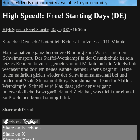
Sorry, video is not currently available in your country
High Speed!: Free! Starting Days (DE)
High Speed!: Free! Starting Days (DE)
• 1h 50m
Sprache: Deutsch / Untertitel: Keine / Laufzeit: ca. 111 Minuten
Haruka hat eine ganz besondere Bindung zum Wasser und dem
Schwimmsport. Der Staffel-Wettkampf in der Grundschule ist sein
letztes Rennen, bevor er gemeinsam mit Makoto auf die Mittelschule
wechselt und dort ein neues Kapitel seines Lebens beginnt. Beide
treten natürlich gleich wieder der Schwimmmannschaft bei und
bilden mit Asahi Shiina und Ikuya Kirishima ein Team für Staffel-
Wettkämpfe. Schnell wird klar, dass jeder der vier ganz
unterschiedliche Beweggründe und Ziele hat, was nicht nur einmal
zu Problemen beim Training führt.
Share with friends
Facebook
X
Email
Share on Facebook
Share on X