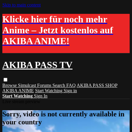
Skip to main content
Klicke hier für noch mehr
Anime – Jetzt kostenlos auf
AKIBA ANIME!
AKIBA PASS TV
Browse
Simulcast
Forums
Search
FAQ
AKIBA PASS SHOP
AKIBA ANIME
Start Watching
Sign in
Start Watching
Sign In
Live stream preview
Sorry, video is not currently available in
your country