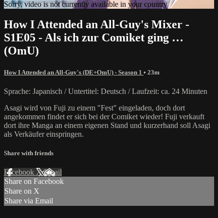
Sorry, video is not currently available in your country
How I Attended an All-Guy's Mixer -
S1E05 - Als ich zur Comiket ging …
(OmU)
How I Attended an All-Guy's (DE+OmU) - Season 1
• 23m
Sprache: Japanisch / Untertitel: Deutsch / Laufzeit: ca. 24 Minuten
Asagi wird von Fuji zu einem "Fest" eingeladen, doch dort
angekommen findet er sich bei der Comiket wieder! Fuji verkauft
dort ihre Manga an einem eigenen Stand und kurzerhand soll Asagi
als Verkäufer einspringen.
Share with friends
Facebook
X
Email
Share on Facebook
Share on X
Share via Email