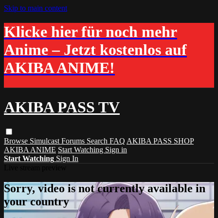
Skip to main content
Klicke hier für noch mehr
Anime – Jetzt kostenlos auf
AKIBA ANIME!
AKIBA PASS TV
Browse
Simulcast
Forums
Search
FAQ
AKIBA PASS SHOP
AKIBA ANIME
Start Watching
Sign in
Start Watching
Sign In
Live stream preview
Sorry, video is not currently available in
your country