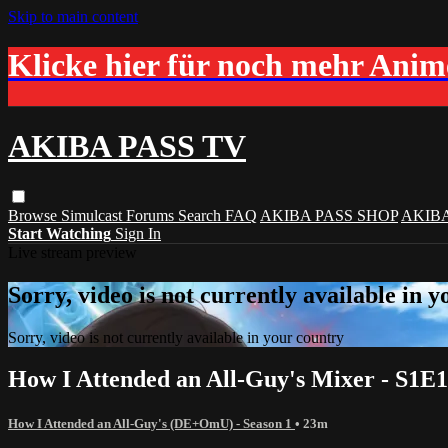
Skip to main content
Klicke hier für noch mehr Ani
AKIBA PASS TV
Browse
Simulcast
Forums
Search
FAQ
AKIBA PASS SHOP
AKIB
Start Watching
Sign In
Live stream preview
Sorry, video is not currently available in 
Sorry, video is not currently available in your country
How I Attended an All-Guy's Mixer - S1E1
How I Attended an All-Guy's (DE+OmU) - Season 1
• 23m