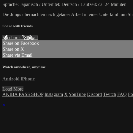
Sprache: Japanisch / Untertitel: Deutsch / Laufzeit: ca. 24 Minuten
Die Jungs übernachten nach getaner Arbeit in einer Unterkunft am St
Share with friends
Facebook
X
Email
Share on Facebook
Share on X
Share via Email
Watch anywhere, anytime
Android
iPhone
Load More
AKIBA PASS SHOP
Instagram
X
YouTube
Discord
Twitch
FAQ
Fo
×