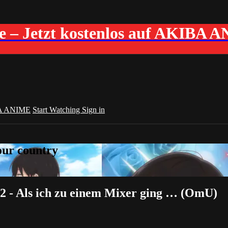
me – Jetzt kostenlos auf AKIBA 
A ANIME
Start Watching
Sign in
your country
2 - Als ich zu einem Mixer ging … (OmU)