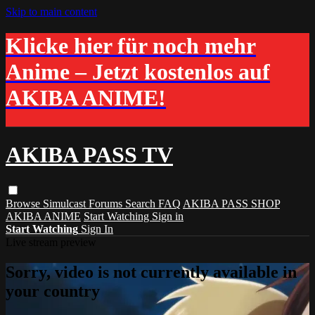
Skip to main content
Klicke hier für noch mehr
Anime – Jetzt kostenlos auf
AKIBA ANIME!
AKIBA PASS TV
Browse
Simulcast
Forums
Search
FAQ
AKIBA PASS SHOP
AKIBA ANIME
Start Watching
Sign in
Start Watching
Sign In
Live stream preview
Sorry, video is not currently available in
your country