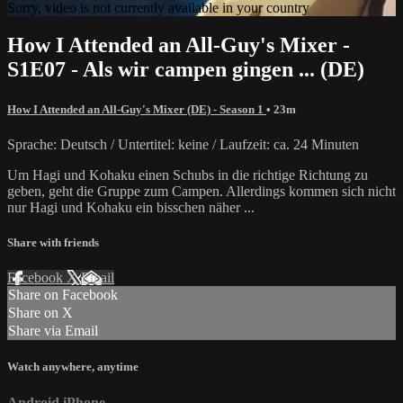
Sorry, video is not currently available in your country
How I Attended an All-Guy's Mixer -
S1E07 - Als wir campen gingen ... (DE)
How I Attended an All-Guy's Mixer (DE) - Season 1
• 23m
Sprache: Deutsch / Untertitel: keine / Laufzeit: ca. 24 Minuten
Um Hagi und Kohaku einen Schubs in die richtige Richtung zu
geben, geht die Gruppe zum Campen. Allerdings kommen sich nicht
nur Hagi und Kohaku ein bisschen näher ...
Share with friends
Facebook
X
Email
Share on Facebook
Share on X
Share via Email
Watch anywhere, anytime
Android
iPhone