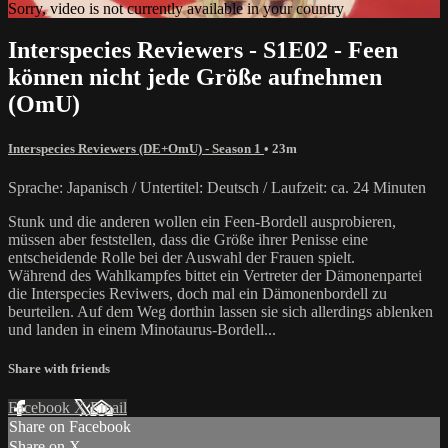
Sorry, video is not currently available in your country
Interspecies Reviewers - S1E02 - Feen
können nicht jede Größe aufnehmen
(OmU)
Interspecies Reviewers (DE+OmU) - Season 1
• 23m
Sprache: Japanisch / Untertitel: Deutsch / Laufzeit: ca. 24 Minuten
Stunk und die anderen wollen ein Feen-Bordell ausprobieren,
müssen aber feststellen, dass die Größe ihrer Penisse eine
entscheidende Rolle bei der Auswahl der Frauen spielt.
Während des Wahlkampfes bittet ein Vertreter der Dämonenpartei
die Interspecies Reviwers, doch mal ein Dämonenbordell zu
beurteilen. Auf dem Weg dorthin lassen sie sich allerdings ablenken
und landen in einem Minotaurus-Bordell...
Share with friends
Facebook
X
Email
Share on Facebook
Share on X