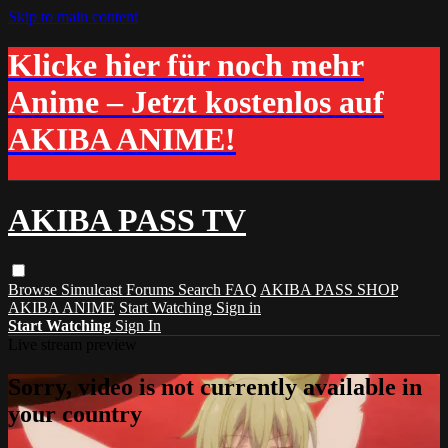
Skip to main content
Klicke hier für noch mehr
Anime – Jetzt kostenlos auf
AKIBA ANIME!
AKIBA PASS TV
Browse
Simulcast
Forums
Search
FAQ
AKIBA PASS SHOP
AKIBA ANIME
Start Watching
Sign in
Start Watching
Sign In
Live stream preview
Sorry, video is not currently available in
your country