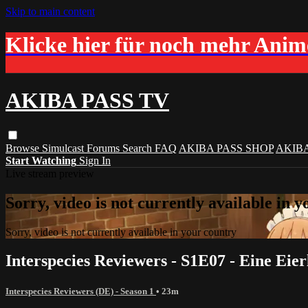
Skip to main content
Klicke hier für noch mehr Ani
AKIBA PASS TV
Browse
Simulcast
Forums
Search
FAQ
AKIBA PASS SHOP
AKIB
Start Watching
Sign In
Live stream preview
Sorry, video is not currently available in 
Sorry, video is not currently available in your country
Interspecies Reviewers - S1E07 - Eine Eie
Interspecies Reviewers (DE) - Season 1
• 23m