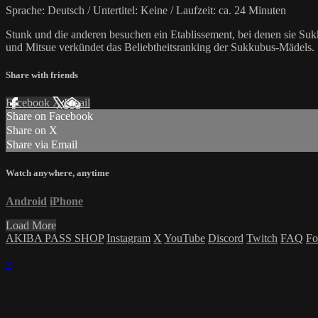
Sprache: Deutsch / Untertitel: Keine / Laufzeit: ca. 24 Minuten
Stunk und die anderen besuchen ein Etablissement, bei denen sie Su
und Mitsue verkündet das Beliebtheitsranking der Sukkubus-Mädels.
Share with friends
Facebook
X
Email
Share on Facebook
Share on X
Share via Email
Watch anywhere, anytime
Android
iPhone
Load More
AKIBA PASS SHOP
Instagram
X
YouTube
Discord
Twitch
FAQ
Fo
×