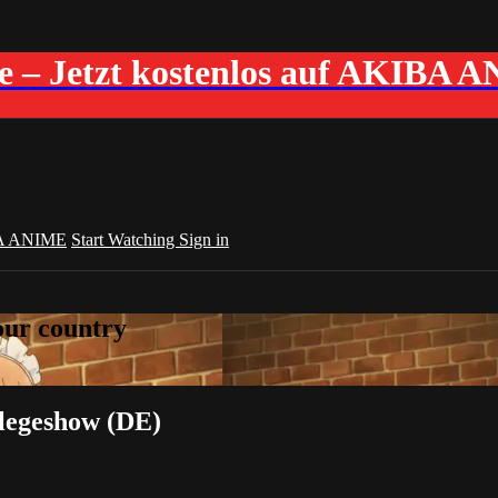
me – Jetzt kostenlos auf AKIBA 
A ANIME
Start Watching
Sign in
your country
rlegeshow (DE)