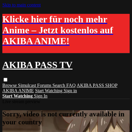
Skip to main content
Klicke hier für noch mehr
Anime – Jetzt kostenlos auf
AKIBA ANIME!
AKIBA PASS TV
Browse
Simulcast
Forums
Search
FAQ
AKIBA PASS SHOP
AKIBA ANIME
Start Watching
Sign in
Start Watching
Sign In
Live stream preview
Sorry, video is not currently available in
your country