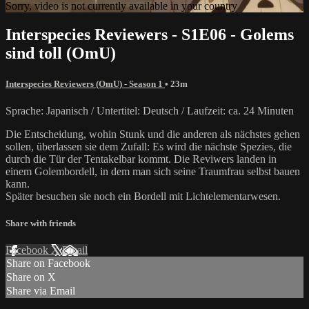
Sorry, video is not currently available in your country
Interspecies Reviewers - S1E06 - Golems
sind toll (OmU)
Interspecies Reviewers (OmU) - Season 1
• 23m
Sprache: Japanisch / Untertitel: Deutsch / Laufzeit: ca. 24 Minuten
Die Entscheidung, wohin Stunk und die anderen als nächstes gehen
sollen, überlassen sie dem Zufall: Es wird die nächste Spezies, die
durch die Tür der Tentakelbar kommt. Die Reviwers landen in
einem Golembordell, in dem man sich seine Traumfrau selbst bauen
kann.
Später besuchen sie noch ein Bordell mit Lichtelementarwesen.
Share with friends
Facebook
X
Email
Share on Facebook
Share on X
Share via Email