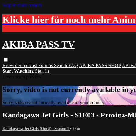
Skip to main content
Klicke hier für noch mehr Ani
AKIBA PASS TV
Browse
Simulcast
Forums
Search
FAQ
AKIBA PASS SHOP
AKIB
Start Watching
Sign In
Live stream preview
Sorry, video is not currently available in 
Sorry, video is not currently available in your country
Kandagawa Jet Girls - S1E03 - Provinz-
Kandagawa Jet Girls (OmU) - Season 1
• 23m