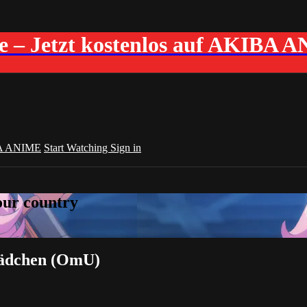
me – Jetzt kostenlos auf AKIBA 
A ANIME
Start Watching
Sign in
your country
Mädchen (OmU)