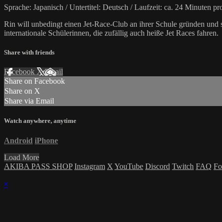
Sprache: Japanisch / Untertitel: Deutsch / Laufzeit: ca. 24 Minuten p
Rin will unbedingt einen Jet-Race-Club an ihrer Schule gründen und 
internationale Schülerinnen, die zufällig auch heiße Jet Races fahren.
Share with friends
Facebook
X
Email
Share on Facebook
Share on X
Share via Email
Watch anywhere, anytime
Android
iPhone
Load More
AKIBA PASS SHOP
Instagram
X
YouTube
Discord
Twitch
FAQ
Fo
×