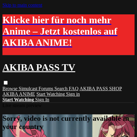
Skip to main content
Klicke hier für noch mehr
Anime – Jetzt kostenlos auf
AKIBA ANIME!
AKIBA PASS TV
Browse
Simulcast
Forums
Search
FAQ
AKIBA PASS SHOP
AKIBA ANIME
Start Watching
Sign in
Start Watching
Sign In
Live stream preview
Sorry, video is not currently available in
your country