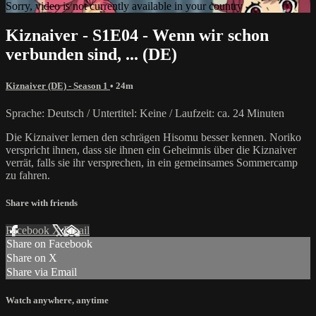
Sorry, video is not currently available in your country
Kiznaiver - S1E04 - Wenn wir schon
verbunden sind, ... (DE)
Kiznaiver (DE) - Season 1
• 24m
Sprache: Deutsch / Untertitel: Keine / Laufzeit: ca. 24 Minuten
Die Kiznaiver lernen den schrägen Hisomu besser kennen. Noriko
verspricht ihnen, dass sie ihnen ein Geheimnis über die Kiznaiver
verrät, falls sie ihr versprechen, in ein gemeinsames Sommercamp
zu fahren.
Share with friends
Facebook
X
Email
Share on Facebook
Share on X
Share via Email
Watch anywhere, anytime