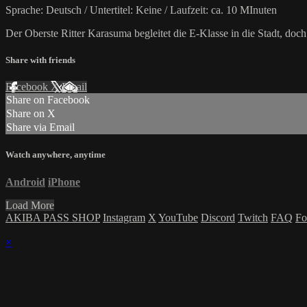
Sprache: Deutsch / Untertitel: Keine / Laufzeit: ca. 10 MInuten
Der Oberste Ritter Karasuma begleitet die E-Klasse in die Stadt, do
Share with friends
Facebook
X
Email
Share on Facebook
Share on X
Share via Email
Watch anywhere, anytime
Android
iPhone
Load More
AKIBA PASS SHOP
Instagram
X
YouTube
Discord
Twitch
FAQ
Fo
×