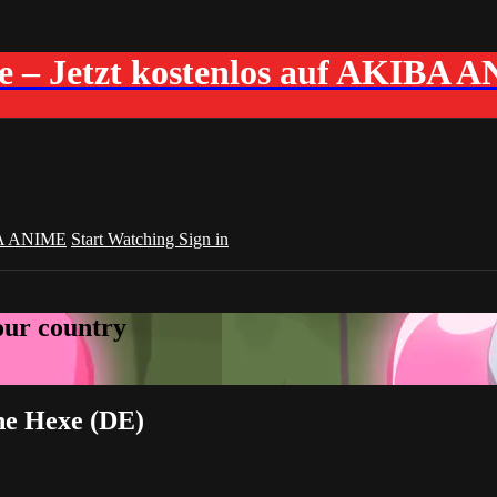
me – Jetzt kostenlos auf AKIBA 
A ANIME
Start Watching
Sign in
your country
che Hexe (DE)