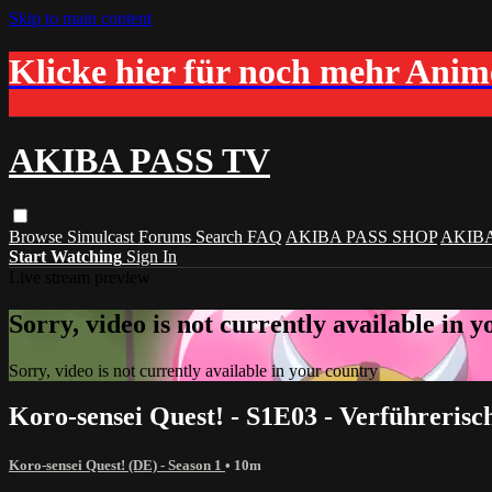
Skip to main content
Klicke hier für noch mehr Ani
AKIBA PASS TV
Browse
Simulcast
Forums
Search
FAQ
AKIBA PASS SHOP
AKIB
Start Watching
Sign In
Live stream preview
Sorry, video is not currently available in 
Sorry, video is not currently available in your country
Koro-sensei Quest! - S1E03 - Verführeris
Koro-sensei Quest! (DE) - Season 1
• 10m